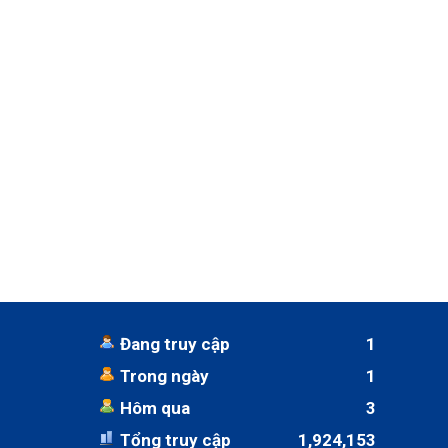
Đang truy cập
1
Trong ngày
1
Hôm qua
3
Tổng truy cập
1,924,153