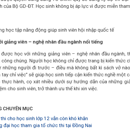
h của Bộ GD-ĐT. Học sinh không bị áp lực vì được miễn tham 
ng học tập năng động giúp sinh viên hội nhập quốc tế
ới giảng viên – nghệ nhân đầu ngành nổi tiếng
 được học với những giảng viên – nghệ nhân đầu ngành, t
a công chúng. Người học không chỉ được trang bị kiến thức
ừ những người đi trước – điều mà không bất kì sách vở nà
tay chỉ việc” sẽ giúp học sinh tiếp cận kiến thức nghề một c
 thực hành, cọ xát nhiều dưới sự hướng dẫn của những giản
ệm cho sinh viên, trở thành ưu thế khi xin việc.
G CHUYÊN MỤC
 thi cho học sinh lớp 12 vẫn còn khó khăn
g đại học tham gia tổ chức thi tại Đồng Nai