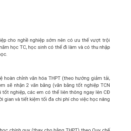
iệp cho nghề nghiệp sớm nên có ưu thế vượt trội
 năm học TC, học sinh có thể đi làm và có thu nhập
học.
hệ hoàn chỉnh văn hóa THPT (theo hướng giảm tải,
em sẽ nhận 2 văn bằng (văn bằng tốt nghiệp TCN
 tốt nghiệp, các em có thể liên thông ngay lên CĐ
 gian và tiết kiệm tối đa chi phí cho việc học nâng
 học chính quy (thay cho bằng THPT) theo Quy chế