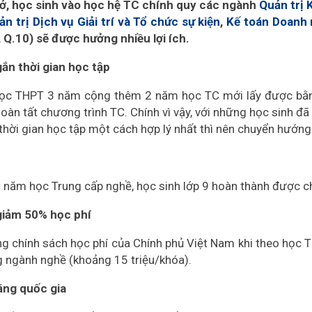
ở, học sinh vào học hệ TC chính quy các ngành
Quản trị 
n trị Dịch vụ Giải trí và Tổ chức sự kiện
,
Kế toán Doanh 
, Q.10) sẽ được hưởng nhiều lợi ích.
gắn thời gian học tập
học THPT 3 năm cộng thêm 2 năm học TC mới lấy được bằng
oàn tất chương trình TC. Chính vì vậy, với những học sinh 
thời gian học tập một cách hợp lý nhất thì nên chuyển hướn
3 năm học Trung cấp nghề, học sinh lớp 9 hoàn thành được c
giảm 50% học phí
g chính sách học phí của Chính phủ Việt Nam khi theo học 
g ngành nghề (khoảng 15 triệu/khóa).
ằng quốc gia