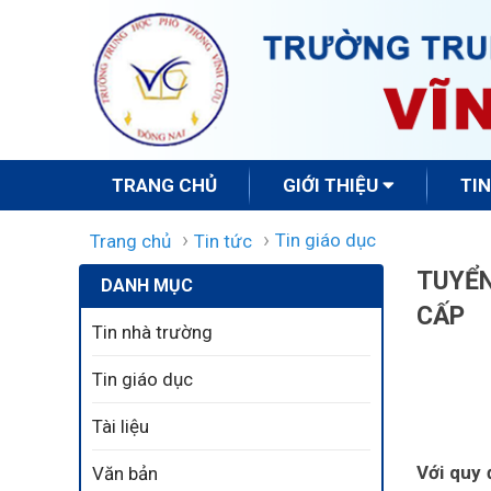
TRANG CHỦ
GIỚI THIỆU
TI
Tin giáo dục
Trang chủ
Tin tức
TUYỂN
DANH MỤC
CẤP
Tin nhà trường
Tin giáo dục
Tài liệu
Với quy 
Văn bản